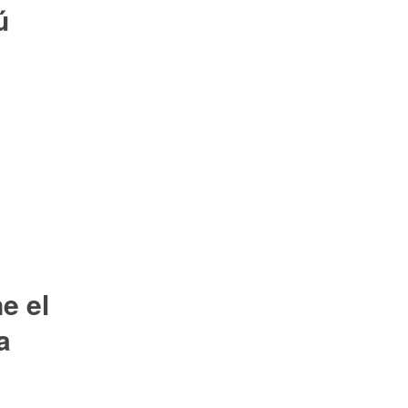
ú
e el
a