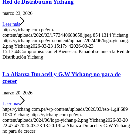
Red de Distribución Yichang
marzo 23, 2026
Leer más
https://yichang.com.pe/wp-
content/uploads/2026/03/1773440688658.jpeg
854
1314
Yichang
https://yichang.com.pe/wp-content/uploads/2024/06/logo-yichang-
2.png
Yichang
2026-03-23 15:17:44
2026-03-23
15:17:44
Compromiso con el Bienestar: Panadol se une a la Red de
Distribución Yichang
La Alianza Duracell y G.W Yichang no para de
crecer
marzo 20, 2026
Leer más
https://yichang.com.pe/wp-content/uploads/2026/03/eso-1.gif
689
1030
Yichang
https://yichang.com.pe/wp-
content/uploads/2024/06/logo-yichang-2.png
Yichang
2026-03-20
22:47:47
2026-03-23 13:20:19
La Alianza Duracell y G.W Yichang
no para de crecer