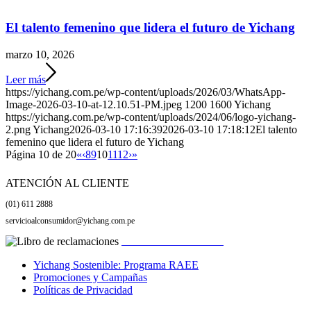
El talento femenino que lidera el futuro de Yichang
marzo 10, 2026
Leer más
https://yichang.com.pe/wp-content/uploads/2026/03/WhatsApp-
Image-2026-03-10-at-12.10.51-PM.jpeg
1200
1600
Yichang
https://yichang.com.pe/wp-content/uploads/2024/06/logo-yichang-
2.png
Yichang
2026-03-10 17:16:39
2026-03-10 17:18:12
El talento
femenino que lidera el futuro de Yichang
Página 10 de 20
«
‹
8
9
10
11
12
›
»
ATENCIÓN AL CLIENTE
(01) 611 2888
servicioalconsumidor@yichang.com.pe
Libro de reclamaciones
Yichang Sostenible: Programa RAEE
Promociones y Campañas
Políticas de Privacidad