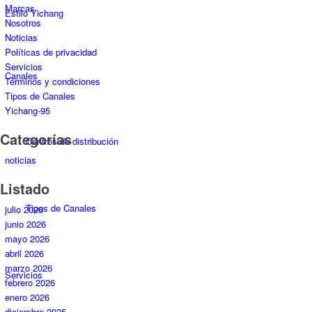
Marcas
Estilo Yichang
Nosotros
Noticias
Políticas de privacidad
Servicios
Canales
Términos y condiciones
Tipos de Canales
Yichang-95
Categorías
Centros de distribución
noticias
Listado
Tipos de Canales
julio 2026
junio 2026
mayo 2026
abril 2026
marzo 2026
Servicios
febrero 2026
enero 2026
diciembre 2025